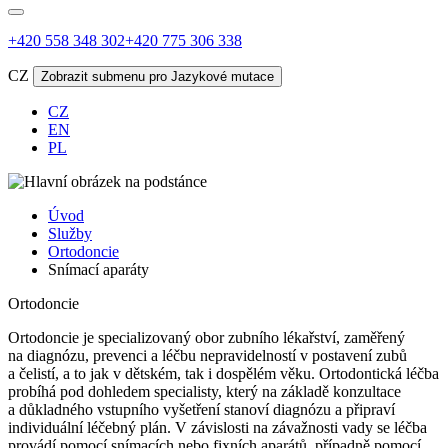
+420 558 348 302
+420 775 306 338
CZ
Zobrazit submenu pro Jazykové mutace
CZ
EN
PL
Úvod
Služby
Ortodoncie
Snímací aparáty
Ortodoncie
Ortodoncie je specializovaný obor zubního lékařství, zaměřený
na
diagnózu, prevenci a léčbu nepravidelností v postavení zubů
a čelistí, a to jak v dětském, tak i dospělém věku.
Ortodontická léčba
probíhá pod dohledem specialisty, který na základě konzultace
a důkladného vstupního vyšetření stanoví diagnózu a připraví
individuální léčebný plán. V závislosti na závažnosti vady se léčba
provádí pomocí snímacích nebo fixních aparátů, případně pomocí