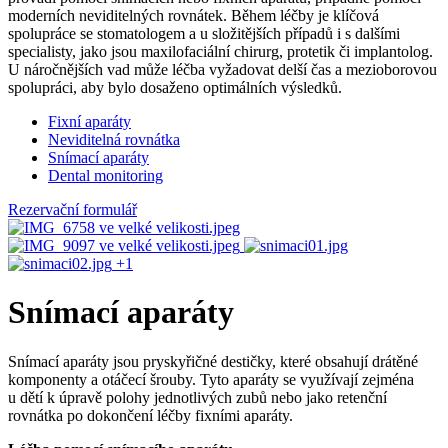
moderních neviditelných rovnátek. Během léčby je klíčová
spolupráce se stomatologem a u složitějších případů i s dalšími
specialisty, jako jsou maxilofaciální chirurg, protetik či implantolog.
U náročnějších vad může léčba vyžadovat delší čas a mezioborovou
spolupráci, aby bylo dosaženo optimálních výsledků.
Fixní aparáty
Neviditelná rovnátka
Snímací aparáty
Dental monitoring
Rezervační formulář
+1
Snímací aparáty
Snímací aparáty jsou pryskyřičné destičky, které obsahují drátěné
komponenty a otáčecí šrouby. Tyto aparáty se využívají zejména
u dětí k úpravě polohy jednotlivých zubů nebo jako retenční
rovnátka po dokončení léčby fixními aparáty.