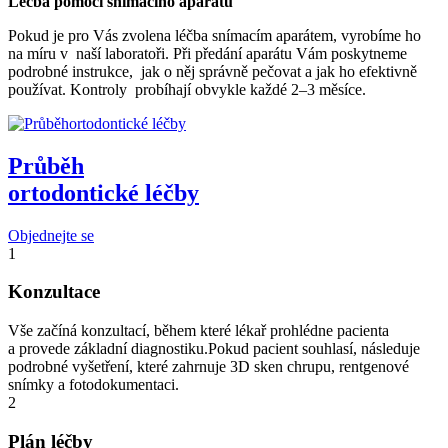
Léčba pomocí snímacího aparátu
Pokud je pro Vás zvolena léčba snímacím aparátem, vyrobíme ho
na míru v naší laboratoři. Při předání aparátu Vám poskytneme
podrobné instrukce, jak o něj správně pečovat a jak ho efektivně
používat. Kontroly probíhají obvykle každé 2–3 měsíce.
Průběh
ortodontické léčby
Objednejte se
1
Konzultace
Vše začíná konzultací, během které lékař prohlédne pacienta
a provede základní diagnostiku.Pokud pacient souhlasí, následuje
podrobné vyšetření, které zahrnuje 3D sken chrupu, rentgenové
snímky a fotodokumentaci.
2
Plán léčby