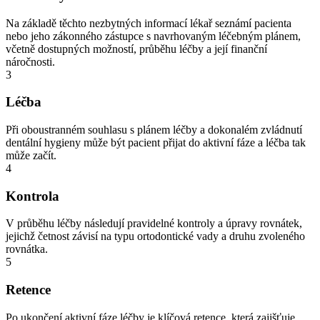
Na základě těchto nezbytných informací lékař seznámí pacienta
nebo jeho zákonného zástupce s navrhovaným léčebným plánem,
včetně dostupných možností, průběhu léčby a její finanční
náročnosti.
3
Léčba
Při oboustranném souhlasu s plánem léčby a dokonalém zvládnutí
dentální hygieny může být pacient přijat do aktivní fáze a léčba tak
může začít.
4
Kontrola
V průběhu léčby následují pravidelné kontroly a úpravy rovnátek,
jejichž četnost závisí na typu ortodontické vady a druhu zvoleného
rovnátka.
5
Retence
Po ukončení aktivní fáze léčby je klíčová retence, která zajišťuje