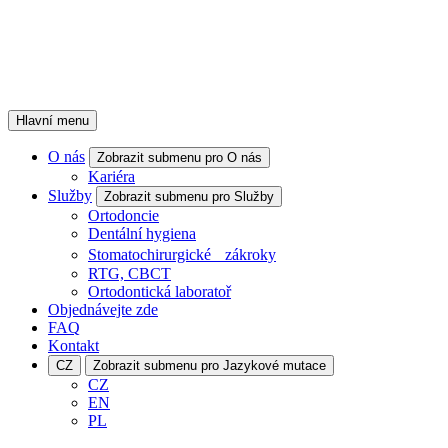
Hlavní menu
O nás
Zobrazit submenu pro O nás
Kariéra
Služby
Zobrazit submenu pro Služby
Ortodoncie
Dentální hygiena
Stomatochirurgické zákroky
RTG, CBCT
Ortodontická laboratoř
Objednávejte zde
FAQ
Kontakt
CZ
Zobrazit submenu pro Jazykové mutace
CZ
EN
PL