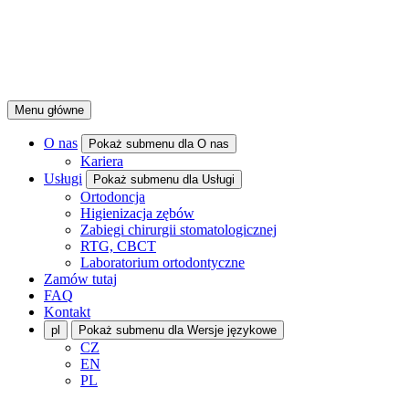
Menu główne
O nas
Pokaż submenu dla O nas
Kariera
Usługi
Pokaż submenu dla Usługi
Ortodoncja
Higienizacja zębów
Zabiegi chirurgii stomatologicznej
RTG, CBCT
Laboratorium ortodontyczne
Zamów tutaj
FAQ
Kontakt
pl
Pokaż submenu dla Wersje językowe
CZ
EN
PL