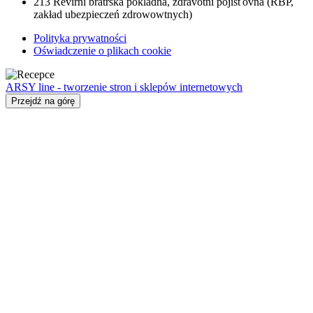
213
Revírní bratrská pokladna, zdravotní pojišťovna (RBP,
zakład ubezpieczeń zdrowowtnych)
Polityka prywatności
Oświadczenie o plikach cookie
ARSY line - tworzenie stron i sklepów internetowych
Przejdź na górę