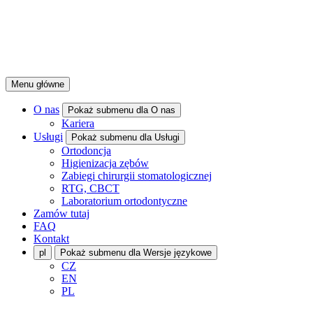
Menu główne
O nas
Pokaż submenu dla O nas
Kariera
Usługi
Pokaż submenu dla Usługi
Ortodoncja
Higienizacja zębów
Zabiegi chirurgii stomatologicznej
RTG, CBCT
Laboratorium ortodontyczne
Zamów tutaj
FAQ
Kontakt
pl
Pokaż submenu dla Wersje językowe
CZ
EN
PL