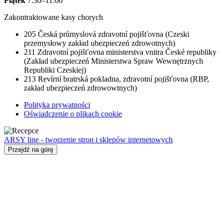
Piątek
7:30–11:00
Zakontraktowane kasy chorych
205
Česká průmyslová zdravotní pojišťovna (Czeski
przemysłowy zakład ubezpieczeń zdrowotnych)
211
Zdravotní pojišťovna ministerstva vnitra České republiky
(Zakład ubezpieczeń Ministerstwa Spraw Wewnętrznych
Republiki Czeskiej)
213
Revírní bratrská pokladna, zdravotní pojišťovna (RBP,
zakład ubezpieczeń zdrowowtnych)
Polityka prywatności
Oświadczenie o plikach cookie
ARSY line - tworzenie stron i sklepów internetowych
Przejdź na górę